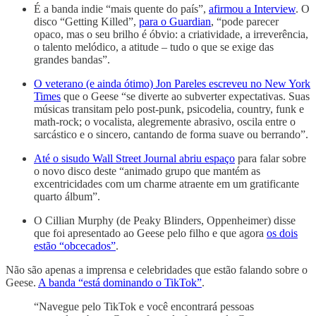
É a banda indie “mais quente do país”,
afirmou a Interview
. O
disco “Getting Killed”,
para o Guardian
, “pode parecer
opaco, mas o seu brilho é óbvio: a criatividade, a irreverência,
o talento melódico, a atitude – tudo o que se exige das
grandes bandas”.
O veterano (e ainda ótimo) Jon Pareles escreveu no New York
Times
que o Geese “se diverte ao subverter expectativas. Suas
músicas transitam pelo post-punk, psicodelia, country, funk e
math-rock; o vocalista, alegremente abrasivo, oscila entre o
sarcástico e o sincero, cantando de forma suave ou berrando”.
Até o sisudo Wall Street Journal abriu espaço
para falar sobre
o novo disco deste “animado grupo que mantém as
excentricidades com um charme atraente em um gratificante
quarto álbum”.
O Cillian Murphy (de Peaky Blinders, Oppenheimer) disse
que foi apresentado ao Geese pelo filho e que agora
os dois
estão “obcecados”
.
Não são apenas a imprensa e celebridades que estão falando sobre o
Geese.
A banda “está dominando o TikTok”
.
“Navegue pelo TikTok e você encontrará pessoas