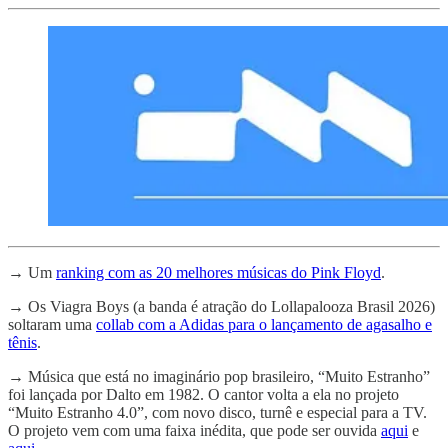
→
Um
ranking com as 20 melhores músicas do Pink Floyd
.
→
Os Viagra Boys (a banda é atração do Lollapalooza Brasil 2026)
soltaram uma
collab com a Adidas para o lançamento de agasalho e
tênis
.
→
Música que está no imaginário pop brasileiro, “Muito Estranho”
foi lançada por Dalto em 1982. O cantor volta a ela no projeto
“Muito Estranho 4.0”, com novo disco, turnê e especial para a TV.
O projeto vem com uma faixa inédita, que pode ser ouvida
aqui
e