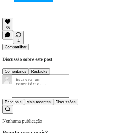
35
4
Compartilhar
Discussão sobre este post
Comentários
Restacks
Principais
Mais recentes
Discussões
Nenhuma publicação
Pronto para mais?