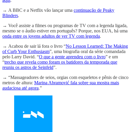
aqui
.
→
A BBC e a Netflix vão lançar uma
continuação de Peaky
Blinders
.
→
Você assiste a filmes ou programas de TV com a legenda ligada,
mesmo se o áudio estiver em português? Porque, nos EUA, há uma
onda entre os jovens adultos de ver TV com legenda
.
→
Acabou de sair lá fora o livro “
No Lesson Learned: The Making
of Curb Your Enthusiasm
”, uma biografia oral da série comandada
pelo Larry David. “
O que a gente aprendeu com o livro
” e um
“
trecho que revela como foram os batidores da temporada que
reuniu os astros de Seinfeld
”.
→
“Massageadores de seios, orgias com esqueletos e pênis de cinco
metros de altura:
Marina Abramović fala sobre sua mostra mais
audaciosa até agora
.”