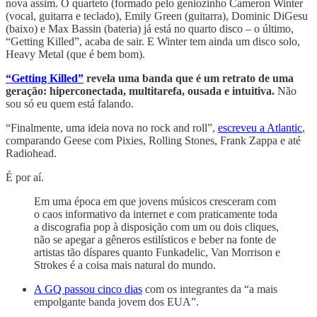
nova assim. O quarteto (formado pelo geniozinho Cameron Winter
(vocal, guitarra e teclado), Emily Green (guitarra), Dominic DiGesu
(baixo) e Max Bassin (bateria) já está no quarto disco – o último,
“Getting Killed”, acaba de sair. E Winter tem ainda um disco solo,
Heavy Metal (que é bem bom).
“Getting Killed”
revela uma banda que é um retrato de uma
geração: hiperconectada, multitarefa, ousada e intuitiva.
Não
sou só eu quem está falando.
“Finalmente, uma ideia nova no rock and roll”,
escreveu a Atlantic
,
comparando Geese com Pixies, Rolling Stones, Frank Zappa e até
Radiohead.
É por aí.
Em uma época em que jovens músicos cresceram com
o caos informativo da internet e com praticamente toda
a discografia pop à disposição com um ou dois cliques,
não se apegar a gêneros estilísticos e beber na fonte de
artistas tão díspares quanto Funkadelic, Van Morrison e
Strokes é a coisa mais natural do mundo.
A GQ passou cinco dias
com os integrantes da “a mais
empolgante banda jovem dos EUA”.