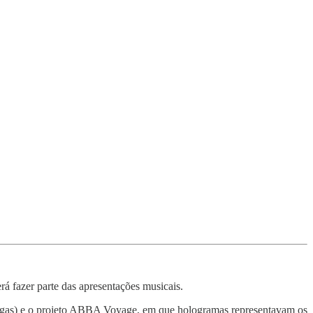
erá fazer parte das apresentações musicais.
Vegas) e o projeto ABBA Voyage, em que hologramas representavam os