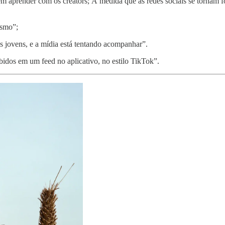
m aprender com os creators; À medida que as redes sociais se tornam fo
ismo”;
os jovens, e a mídia está tentando acompanhar”.
bidos em um feed no aplicativo, no estilo TikTok”.