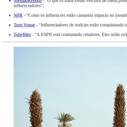
NiemanReports
- “O que os tradicionais veículos de mídia pode
influenciadores”;
NPR
- “Como os influencers estão causando impacto no jornal
Teen Vogue
- “Influenciadores de notícias estão conquistando 
Tubefilter
- “A ESPN está contratando criadores. Eles serão exi