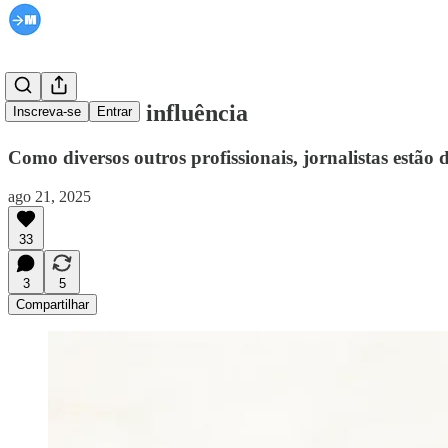
Jornalismo e influência
Inscreva-se
Entrar
Como diversos outros profissionais, jornalistas estã
ago 21, 2025
33
3
5
Compartilhar