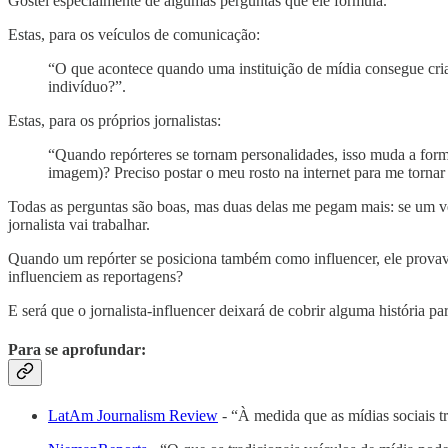
Gostei especialmente de algumas perguntas que ele formula.
Estas, para os veículos de comunicação:
“O que acontece quando uma instituição de mídia consegue criar
indivíduo?”.
Estas, para os próprios jornalistas:
“Quando repórteres se tornam personalidades, isso muda a form
imagem)? Preciso postar o meu rosto na internet para me tornar
Todas as perguntas são boas, mas duas delas me pegam mais: se um veí
jornalista vai trabalhar.
Quando um repórter se posiciona também como influencer, ele provave
influenciem as reportagens?
E será que o jornalista-influencer deixará de cobrir alguma história p
Para se aprofundar:
LatAm Journalism Review
- “À medida que as mídias sociais tr