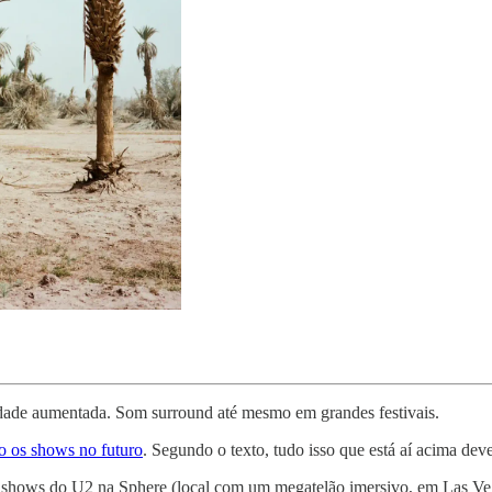
idade aumentada. Som surround até mesmo em grandes festivais.
o os shows no futuro
. Segundo o texto, tudo isso que está aí acima dev
a os shows do U2 na Sphere (local com um megatelão imersivo, em Las 