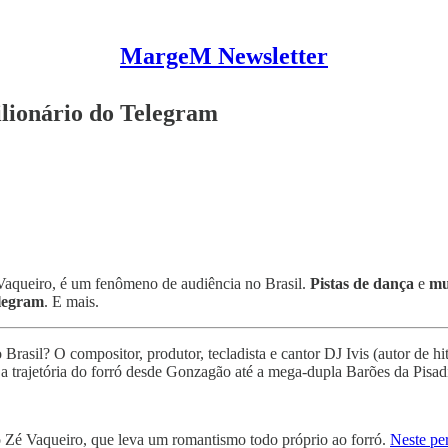
MargeM Newsletter
ilionário do Telegram
 Vaqueiro, é um fenômeno de audiência no Brasil.
Pistas de dança
e
mu
legram
. E mais.
rasil? O compositor, produtor, tecladista e cantor DJ Ivis (autor de h
ça a trajetória do forró desde Gonzagão até a mega-dupla Barões da Pisad
 Zé Vaqueiro, que leva um romantismo todo próprio ao forró.
Neste per