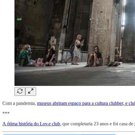
Com a pandemia,
museus abriram espaço para a cultura clubber, e clu
***
A ótima história do Lov.e club
, que completaria 23 anos e foi casa d