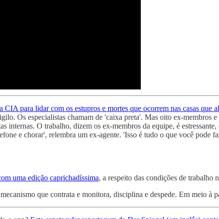
a CIA para lidar com os estupros e mortes que ocorrem nas casas que a
gilo. Os especialistas chamam de 'caixa preta'. Mas oito ex-membros e 
s internas. O trabalho, dizem os ex-membros da equipe, é estressante, 
lefone e chorar', relembra um ex-agente. 'Isso é tudo o que você pode fa
com uma edição caprichadíssima
, a respeito das condições de trabal
mecanismo que contrata e monitora, disciplina e despede. Em meio à pa