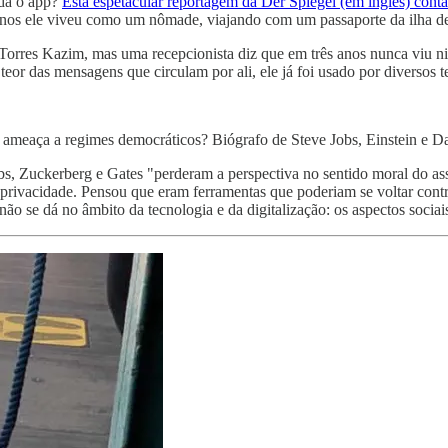
nda o app?
Esta espetacular reportagem da Der Spiegel (em inglês) conta
 anos ele viveu como um nômade, viajando com um passaporte da ilha d
 Torres Kazim, mas uma recepcionista diz que em três anos nunca viu 
or das mensagens que circulam por ali, ele já foi usado por diversos t
 ameaça a regimes democráticos? Biógrafo de Steve Jobs, Einstein e D
, Zuckerberg e Gates "perderam a perspectiva no sentido moral do assu
a privacidade. Pensou que eram ferramentas que poderiam se voltar cont
ão se dá no âmbito da tecnologia e da digitalização: os aspectos sociais,