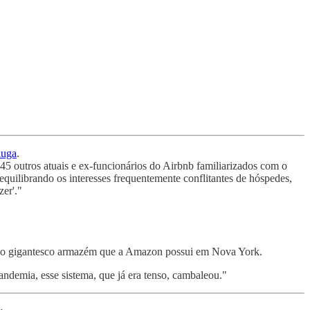
luga
.
45 outros atuais e ex-funcionários do Airbnb familiarizados com o
equilibrando os interesses frequentemente conflitantes de hóspedes,
zer'."
ho no gigantesco armazém que a Amazon possui em Nova York.
ndemia, esse sistema, que já era tenso, cambaleou."