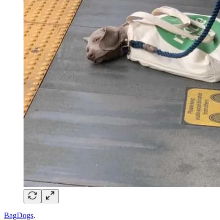
BagDogs
.