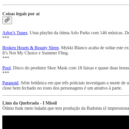
Coisas legais por aí
Arlos’s Tunes
. Uma playlist da ótima Arlo Parks com 146 músicas. D
***
Broken Hearts & Beauty Sleep
. Mykki Blanco acaba de soltar este 
It’s Not My Choice e Summer Fling.
***
Pool
. Disco do produtor Skee Mask com 18 faixas e quase duas hora
***
Paranoid
. Série britânica em que três policiais investigam a morte 
close bem fechado no rosto dos personagens é um atrativo à parte.
Linn da Quebrada - I Míssil
Ótimo funk meio balada que tem produção da Badsista (é impressionan