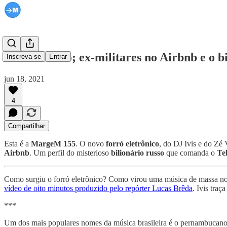
O novo forró; ex-militares no Airbnb e o b
Inscreva-se
Entrar
jun 18, 2021
4
Compartilhar
Esta é a
MargeM 155
. O novo
forró eletrônico
, do DJ Ivis e do Zé
Airbnb
. Um perfil do misterioso
bilionário russo
que comanda o
Te
Como surgiu o forró eletrônico? Como virou uma música de massa no B
vídeo de oito minutos produzido pelo repórter Lucas Brêda
. Ivis tra
***
Um dos mais populares nomes da música brasileira é o pernambucano