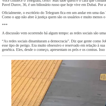
Você conhece o Telegram, certo? Mas sabe quem é o cara que coma
Pavel Durov, 36, é um bilionário russo que hoje vive em Dubai. Por
Oficialmente, o escritório do Telegram fica em um andar em uma das
Como o app não abre à justiça quem são os usuários e muito menos o te
***
A discussão vem ocorrendo há algum tempo: as redes sociais são uma
“As redes sociais dinamitaram a democracia”. Diz que gente como Jobs
esse tipo de perigo. Era muito obsessivo e reservado em relação à su
genética. Eles, desde o começo, apresentam os prós e os contras. Isso n