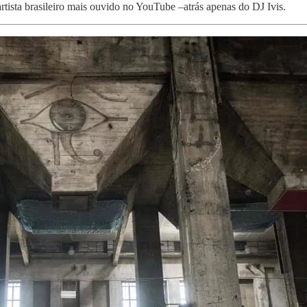
tista brasileiro mais ouvido no YouTube –atrás apenas do DJ Ivis.