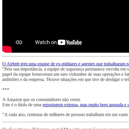
O Airbnb tem uma equipe de ex-militares e agentes que trabalharam n
"Pela sua importância, a equipe de segurança permanece envolta em si
papel da equipe forneceram um raro vislumbre de suas operações e luta
anfitriões e da empresa. 'Houve situações em que tive de desligar o te
***
A Amazon que os consumidores não veem.
Este é o título de uma
reportagem extensa, mas muito bem apurada e 
"A cada ano, centenas de milhares de pessoas trabalham em um vasto 