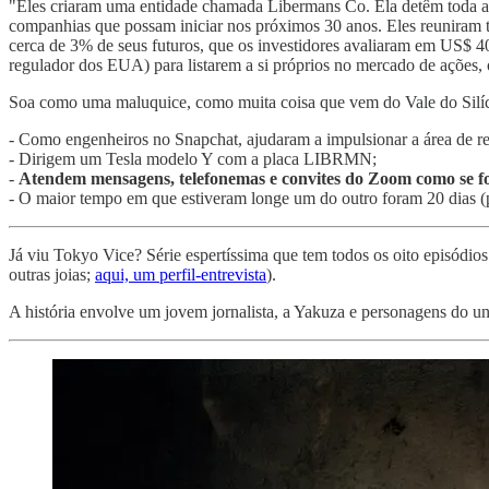
"Eles criaram uma entidade chamada Libermans Co. Ela detêm toda a r
companhias que possam iniciar nos próximos 30 anos. Eles reuniram t
cerca de 3% de seus futuros, que os investidores avaliaram em US$ 
regulador dos EUA) para listarem a si próprios no mercado de ações, 
Soa como uma maluquice, como muita coisa que vem do Vale do Silíci
- Como engenheiros no Snapchat, ajudaram a impulsionar a área de re
- Dirigem um Tesla modelo Y com a placa LIBRMN;
-
Atendem mensagens, telefonemas e convites do Zoom como se f
- O maior tempo em que estiveram longe um do outro foram 20 dias (
Já viu Tokyo Vice? Série espertíssima que tem todos os oito episódio
outras joias;
aqui, um perfil-entrevista
).
A história envolve um jovem jornalista, a Yakuza e personagens do un