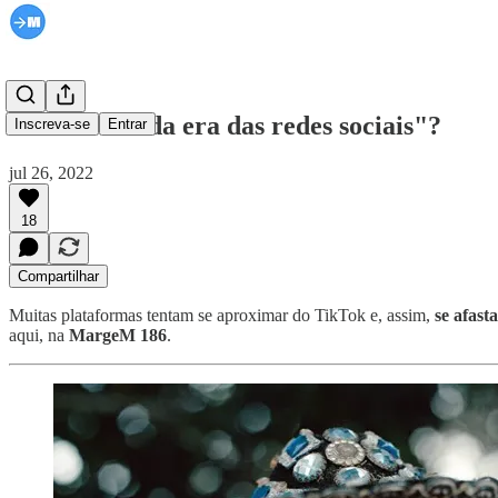
Será o "fim da era das redes sociais"?
Inscreva-se
Entrar
jul 26, 2022
18
Compartilhar
Muitas plataformas tentam se aproximar do TikTok e, assim,
se afast
aqui, na
MargeM 186
.