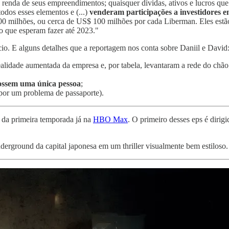
enda de seus empreendimentos; quaisquer dívidas, ativos e lucros que
odos esses elementos e (...)
venderam participações a investidores e
400 milhões, ou cerca de US$ 100 milhões por cada Liberman. Eles es
o que esperam fazer até 2023."
o. E alguns detalhes que a reportagem nos conta sobre Daniil e David
alidade aumentada da empresa e, por tabela, levantaram a rede do chão
ossem uma única pessoa
;
por um problema de passaporte).
s da primeira temporada já na
HBO Max
. O primeiro desses eps é dirig
derground da capital japonesa em um thriller visualmente bem estiloso.