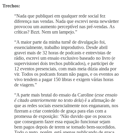
Trechos:
“Nada que publiquei em qualquer rede social fez
diferença nas vendas. Nada que escrevi nesta newsletter
provocou um aumento perceptível nas pré-vendas. As
críticas? Bzzt. Nem um lampejo.”
“A maior parte da minha turnê de divulgação foi,
essencialmente, trabalho improdutivo. Desde abril
gravei mais de 32 horas de podcasts e entrevistas de
rádio, escrevi um ensaio exclusivo baseado no livro (e
supervisionei dois trechos publicados), e participei de
12 eventos presenciais, com mais meia dúzia ainda por
vir. Todos os podcasts foram não pagos, e os eventos ao
vivo tendem a pagar 150 libras e exigem várias horas
de viagem.”
“A parte mais brutal do ensaio da Caroline (
esse ensaio
é citado anteriormente no texto dela
) é a afirmação de
que as redes sociais essencialmente nos enganaram, nos
fizeram a criar conteúdo de graça para elas com a
promessa de exposição: ‘Não duvido que os poucos
que conseguem fazer essa equação funcionar sejam
bem pagos depois de terem se tornado bem-sucedidos.
Todo o resto, porém, está apenas publicando de graça