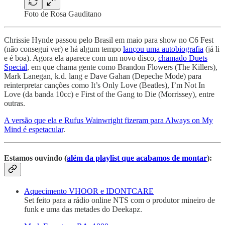
Foto de Rosa Gauditano
Chrissie Hynde passou pelo Brasil em maio para show no C6 Fest
(não consegui ver) e há algum tempo
lançou uma autobiografia
(já li
e é boa). Agora ela aparece com um novo disco,
chamado Duets
Special
, em que chama gente como Brandon Flowers (The Killers),
Mark Lanegan, k.d. lang e Dave Gahan (Depeche Mode) para
reinterpretar canções como It’s Only Love (Beatles), I’m Not In
Love (da banda 10cc) e First of the Gang to Die (Morrissey), entre
outras.
A versão que ela e Rufus Wainwright fizeram para Always on My
Mind é espetacular
.
Estamos ouvindo (
além da playlist que acabamos de montar
):
Aquecimento VHOOR e IDONTCARE
Set feito para a rádio online NTS com o produtor mineiro de
funk e uma das metades do Deekapz.