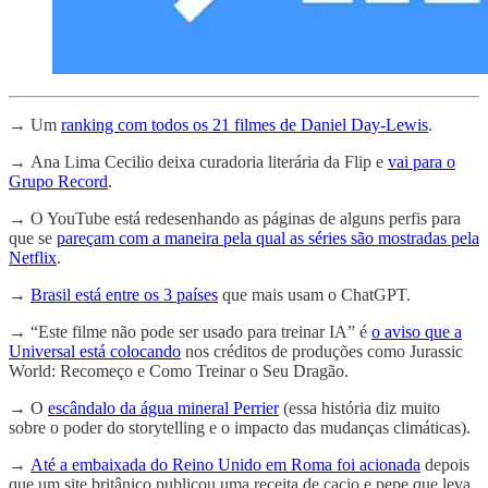
→
Um
ranking com todos os 21 filmes de Daniel Day-Lewis
.
→
Ana Lima Cecilio deixa curadoria literária da Flip e
vai para o
Grupo Record
.
→
O YouTube está redesenhando as páginas de alguns perfis para
que se
pareçam com a maneira pela qual as séries são mostradas pela
Netflix
.
→
Brasil está entre os 3 países
que mais usam o ChatGPT.
→
“Este filme não pode ser usado para treinar IA” é
o aviso que a
Universal está colocando
nos créditos de produções como Jurassic
World: Recomeço e Como Treinar o Seu Dragão.
→
O
escândalo da água mineral Perrier
(essa história diz muito
sobre o poder do storytelling e o impacto das mudanças climáticas).
→
Até a embaixada do Reino Unido em Roma foi acionada
depois
que um site britânico publicou uma receita de cacio e pepe que leva