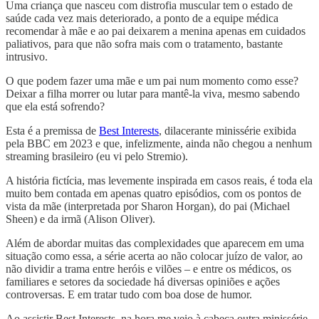
Uma criança que nasceu com distrofia muscular tem o estado de
saúde cada vez mais deteriorado, a ponto de a equipe médica
recomendar à mãe e ao pai deixarem a menina apenas em cuidados
paliativos, para que não sofra mais com o tratamento, bastante
intrusivo.
O que podem fazer uma mãe e um pai num momento como esse?
Deixar a filha morrer ou lutar para mantê-la viva, mesmo sabendo
que ela está sofrendo?
Esta é a premissa de
Best Interests
, dilacerante minissérie exibida
pela BBC em 2023 e que, infelizmente, ainda não chegou a nenhum
streaming brasileiro (eu vi pelo Stremio).
A história fictícia, mas levemente inspirada em casos reais, é toda ela
muito bem contada em apenas quatro episódios, com os pontos de
vista da mãe (interpretada por Sharon Horgan), do pai (Michael
Sheen) e da irmã (Alison Oliver).
Além de abordar muitas das complexidades que aparecem em uma
situação como essa, a série acerta ao não colocar juízo de valor, ao
não dividir a trama entre heróis e vilões – e entre os médicos, os
familiares e setores da sociedade há diversas opiniões e ações
controversas. E em tratar tudo com boa dose de humor.
Ao assistir Best Interests, na hora me veio à cabeça outra minissérie