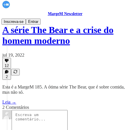
MargeM Newsletter
Inscreva-se
Entrar
A série The Bear e a crise do
homem moderno
jul 19, 2022
12
2
Esta é a MargeM 185. A ótima série The Bear, que é sobre comida,
mas não só.
Leia →
2 Comentários