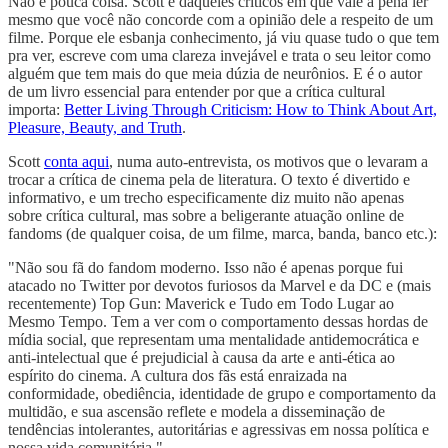
Não é pouca coisa. Scott é daqueles críticos em que vale a pena ler
mesmo que você não concorde com a opinião dele a respeito de um
filme. Porque ele esbanja conhecimento, já viu quase tudo o que tem
pra ver, escreve com uma clareza invejável e trata o seu leitor como
alguém que tem mais do que meia dúzia de neurônios. E é o autor
de um livro essencial para entender por que a crítica cultural
importa:
Better Living Through Criticism: How to Think About Art,
Pleasure, Beauty, and Truth
.
Scott
conta aqui
, numa auto-entrevista, os motivos que o levaram a
trocar a crítica de cinema pela de literatura. O texto é divertido e
informativo, e um trecho especificamente diz muito não apenas
sobre crítica cultural, mas sobre a beligerante atuação online de
fandoms (de qualquer coisa, de um filme, marca, banda, banco etc.):
"Não sou fã do fandom moderno. Isso não é apenas porque fui
atacado no Twitter por devotos furiosos da Marvel e da DC e (mais
recentemente) Top Gun: Maverick e Tudo em Todo Lugar ao
Mesmo Tempo. Tem a ver com o comportamento dessas hordas de
mídia social, que representam uma mentalidade antidemocrática e
anti-intelectual que é prejudicial à causa da arte e anti-ética ao
espírito do cinema. A cultura dos fãs está enraizada na
conformidade, obediência, identidade de grupo e comportamento da
multidão, e sua ascensão reflete e modela a disseminação de
tendências intolerantes, autoritárias e agressivas em nossa política e
nossa vida comunitária."