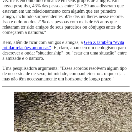
vez mais encontrando romance em seus grupos de amigos. Em
nossa pesquisa, 43% das pessoas entre 18 e 29 anos disseram que
estavam em um relacionamento com alguém que era primeiro
amigo, incluindo surpreendentes 50% das mulheres nesse recorte.
Isso é o dobro dos 21% das pessoas com mais de 65 anos que
relataram ter sido amigos de seus parceiros ou cônjuges antes de
começarem a namorar."
Bem, além de ficar com amigos e amigas, a
Gen Z também "evita
rotular relações amorosas"
. E, claro, apareceu um neologismo para
descrever a onda: "situationship", ou "estar em uma situação" entre
a amizade e o namoro.
Uma pesquisadora argumenta: "Esses acordos resolvem algum tipo
de necessidade de sexo, intimidade, companheirismo - o que seja -
mas não têm necessariamente um horizonte de longo prazo."