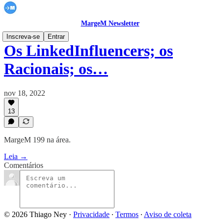
MargeM Newsletter
Inscreva-se
Entrar
Os LinkedInfluencers; os
Racionais; os…
nov 18, 2022
13
MargeM 199 na área.
Leia →
Comentários
© 2026 Thiago Ney
·
Privacidade
∙
Termos
∙
Aviso de coleta